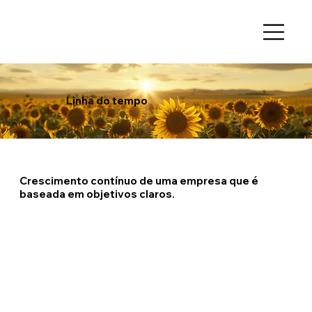
Linha do tempo
Crescimento contínuo de uma empresa que é
baseada em objetivos claros.